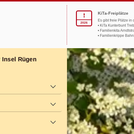
KiTa-Freiplätze
❗︎
Es gibt freie Plätze i
2026
• KiTa Kunterbunt Tre
• Familienkita Arndtst
• Familienkrippe Bah
mehr zeigen
 Insel Rügen