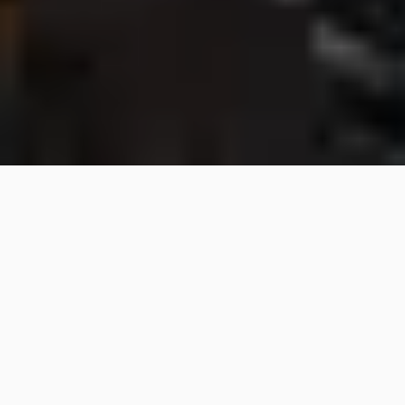
Bevor Sie weiterscrollen
KiTa-Freiplätze
❗︎
❗︎
Es gibt freie Plätze in den
2026
2026
Kindertagesstätten
• KiTa Kunterbunt Trebelehof
• Familienkita Arndtstraße in Bergen
• Familienkrippe Bahnhofstraße in