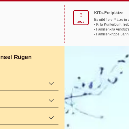
KiTa-Freiplätze
❗︎
Es gibt freie Plätze i
2026
• KiTa Kunterbunt Tre
• Familienkita Arndtst
• Familienkrippe Bah
mehr zeigen
Insel Rügen