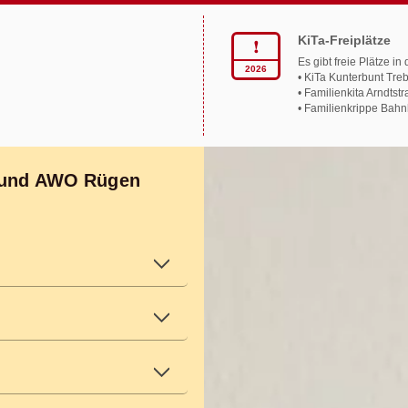
KiTa-Freiplätze
❗︎
Es gibt freie Plätze i
2026
• KiTa Kunterbunt Tre
• Familienkita Arndtst
• Familienkrippe Bah
mehr zeigen
rbund AWO Rügen