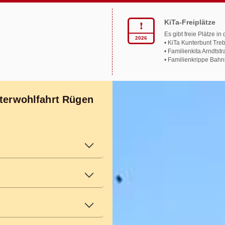
KiTa-Freiplätze
❗︎
Es gibt freie Plätze i
2026
• KiTa Kunterbunt Tre
• Familienkita Arndtst
• Familienkrippe Bah
mehr zeigen
iterwohlfahrt Rügen