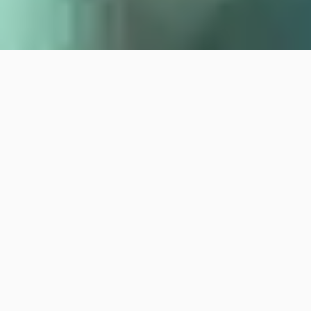
Bevor Sie weiterscrollen
KiTa-Freiplätze
❗︎
❗︎
Es gibt freie Plätze in den
2026
2026
Kindertagesstätten
• KiTa Kunterbunt Trebelehof
• Familienkita Arndtstraße in Bergen
• Familienkrippe Bahnhofstraße in
Bergen…
mehr zeigen